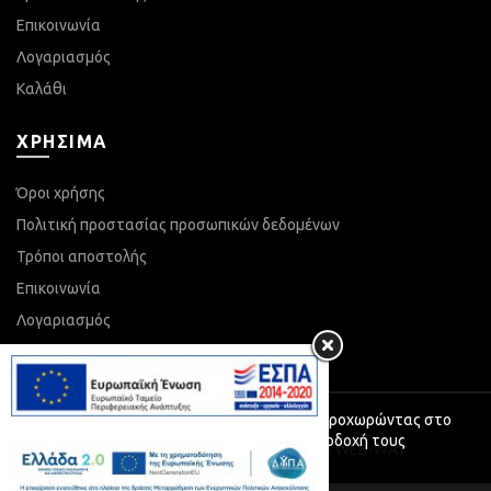
Επικοινωνία
Λογαριασμός
Καλάθι
ΧΡΗΣΙΜΑ
Όροι χρήσης
Πολιτική προστασίας προσωπικών δεδομένων
Τρόποι αποστολής
Επικοινωνία
Λογαριασμός
Καλάθι
Η ιστοσελίδα μας χρησιμοποιεί cookies. Προχωρώντας στο
περιεχόμενο, συναινείτε με την αποδοχή τους
© 2021 ktimantouka.gr | Powered by WEB-WAY